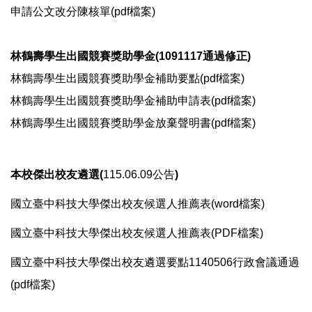
申請公文改分陳核單(
pdf檔案
)
校友服務
林鶴壽學生出國競賽獎助學金(1091117通過修正)
章則辦法
林鶴壽學生出國競賽獎助學金補助要點(
pdf檔案
)
林鶴壽學生出國競賽獎助學金補助申請表(
pdf檔案
)
會議紀錄
林鶴壽學生出國競賽獎助學金放棄聲明書(
pdf檔案
)
表單下載
本校傑出校友遴選(
115.06.09公告
)
計畫與考核
國立臺中科技大學傑出校友候選人推薦表(
word檔案
)
國立臺中科技大學傑出校友候選人推薦表(
PDF檔案
)
本校大事紀
國立臺中科技大學傑出校友遴選要點1140506行政會議通過
內部控制專區
(
pdf檔案
)