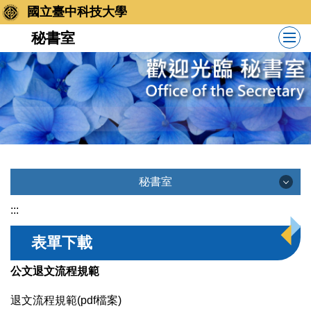
跳
國立臺中科技大學
到
秘書室
主
要
內
容
區
秘書室
秘書室
:::
表單下載
訊息公告
公文退文流程規範
退文流程規範(
pdf檔案
)
業務職掌