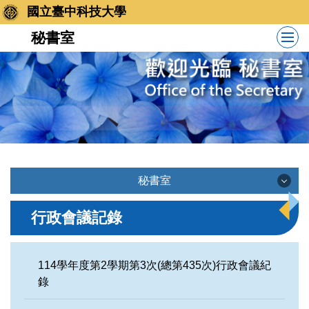
跳
國立臺中科技大學
到
秘書室
主
要
內
容
區
秘書室
秘書室
行政會議記錄
訊息公告
114學年度第2學期第3次(總第435次)行政會議紀
錄
業務職掌