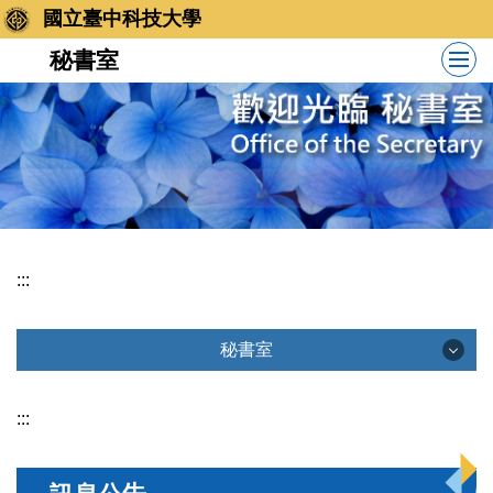
跳
國立臺中科技大學
到
秘書室
主
要
內
容
區
:::
秘書室
秘書室
:::
訊息公告