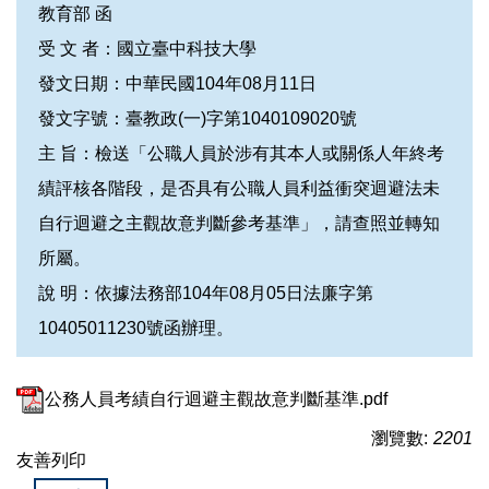
教育部 函
受 文 者：國立臺中科技大學
校友服務
發文日期：中華民國104年08月11日
章則辦法
發文字號：臺教政(一)字第1040109020號
主 旨：檢送「公職人員於涉有其本人或關係人年終考
會議紀錄
績評核各階段，是否具有公職人員利益衝突迴避法未
自行迴避之主觀故意判斷參考基準」，請查照並轉知
表單下載
所屬。
說 明：依據法務部104年08月05日法廉字第
計畫與考核
10405011230號函辦理。
本校大事紀
公務人員考績自行迴避主觀故意判斷基準.pdf
內部控制專區
瀏覽數:
2201
友善列印