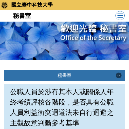
跳
國立臺中科技大學
到
秘書室
主
要
內
容
區
秘書室
秘書室
公職人員於涉有其本人或關係人年
終考績評核各階段，是否具有公職
訊息公告
人員利益衝突迴避法未自行迴避之
主觀故意判斷參考基準
業務職掌